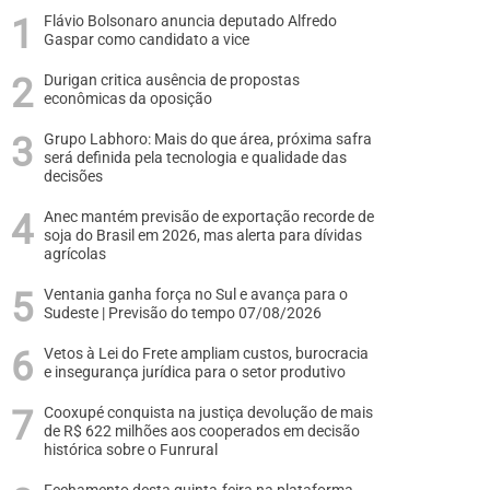
Flávio Bolsonaro anuncia deputado Alfredo
Gaspar como candidato a vice
Durigan critica ausência de propostas
econômicas da oposição
Grupo Labhoro: Mais do que área, próxima safra
será definida pela tecnologia e qualidade das
decisões
Anec mantém previsão de exportação recorde de
soja do Brasil em 2026, mas alerta para dívidas
agrícolas
Ventania ganha força no Sul e avança para o
Sudeste | Previsão do tempo 07/08/2026
Vetos à Lei do Frete ampliam custos, burocracia
e insegurança jurídica para o setor produtivo
Cooxupé conquista na justiça devolução de mais
de R$ 622 milhões aos cooperados em decisão
histórica sobre o Funrural