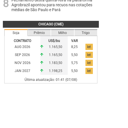
Fechamento desta quinta-feira na plataforma
Agrobrazil apontou para recuos nas cotações
médias de São Paulo e Pará
CHICAGO (CME)
Soja
Prêmio
Milho
Trigo
CONTRATO
US$/bu
VAR
AUG 2026
1.165,50
8,25
SEP 2026
1.165,50
5,50
NOV 2026
1.183,50
5,75
JAN 2027
1.198,25
5,50
Última atualização: 01:41 (07/08)