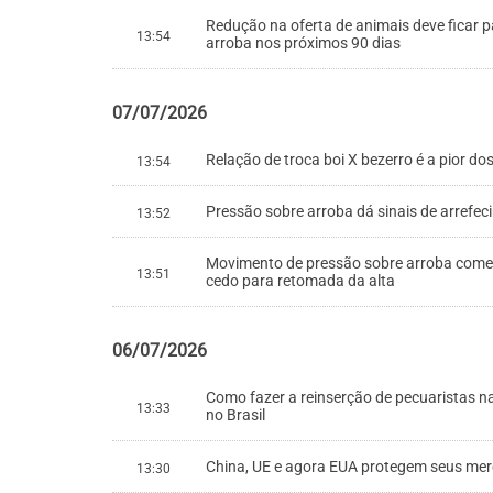
Redução na oferta de animais deve ficar p
13:54
arroba nos próximos 90 dias
07/07/2026
Relação de troca boi X bezerro é a pior d
13:54
Pressão sobre arroba dá sinais de arrefec
13:52
Movimento de pressão sobre arroba começ
13:51
cedo para retomada da alta
06/07/2026
Como fazer a reinserção de pecuaristas na
13:33
no Brasil
China, UE e agora EUA protegem seus merc
13:30