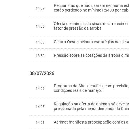
Pecuaristas que não usaram nenhuma estra
14:07
estão perdendo no mínimo R$400 por cab
Oferta de animais dá sinais de arrefecim
14:05
fator de pressão da arroba
Centro-Oeste melhora estratégias na die
14:03
Pressão sobre as cotações da arroba dimi
13:50
08/07/2026
Programa da Alta identifica, com precisã
14:06
condições reais de manejo.
Regulação na oferta de animais só deve aco
14:05
pressionada pela menor demanda da Chi
Acrimat manifesta preocupação com os anún
14:01