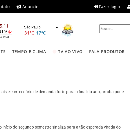
ntato
Anuncie
Fazer login
5,11
,41%
31°C
17°C
o Real
STS
TEMPO E CLIMA
TV AO VIVO
FALA PRODUTOR
ais e com cenário de demanda forte para o final do ano, arroba pode
início do segundo semestre sinaliza para a tão esperada virada do