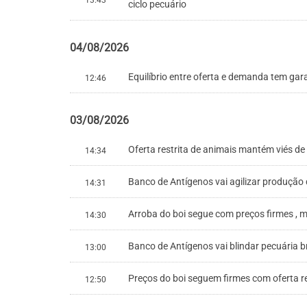
ciclo pecuário
04/08/2026
Equilíbrio entre oferta e demanda tem gar
12:46
03/08/2026
Oferta restrita de animais mantém viés de
14:34
Banco de Antígenos vai agilizar produção
14:31
Arroba do boi segue com preços firmes , 
14:30
Banco de Antígenos vai blindar pecuária br
13:00
Preços do boi seguem firmes com oferta r
12:50