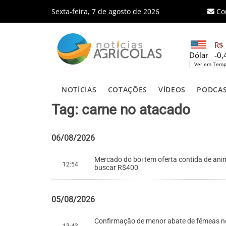
Sexta-feira, 7 de agosto de 2026
Co
R$ 
Dólar
-0
Ver em Temp
NOTÍCIAS
COTAÇÕES
VÍDEOS
PODCA
Tag: carne no atacado
06/08/2026
Mercado do boi tem oferta contida de anim
12:54
buscar R$400
05/08/2026
Confirmação de menor abate de fêmeas no 
13:43