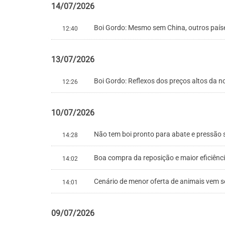
14/07/2026
Boi Gordo: Mesmo sem China, outros país
12:40
13/07/2026
Boi Gordo: Reflexos dos preços altos da 
12:26
10/07/2026
Não tem boi pronto para abate e pressão s
14:28
Boa compra da reposição e maior eficiê
14:02
Cenário de menor oferta de animais vem 
14:01
09/07/2026