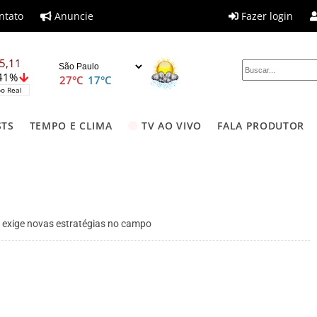
ntato
Anuncie
Fazer login
5,11
,41%
27°C
17°C
o Real
STS
TEMPO E CLIMA
TV AO VIVO
FALA PRODUTOR
e exige novas estratégias no campo