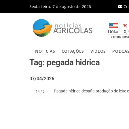
Sexta-feira, 7 de agosto de 2026
Co
R$ 
Dólar
-0
Ver em Temp
NOTÍCIAS
COTAÇÕES
VÍDEOS
PODCA
Tag: pegada hidrica
07/04/2026
Pegada hídrica desafia produção de leite 
14:45