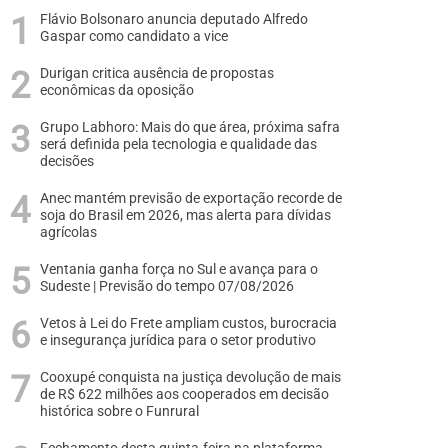
Flávio Bolsonaro anuncia deputado Alfredo
Gaspar como candidato a vice
Durigan critica ausência de propostas
econômicas da oposição
Grupo Labhoro: Mais do que área, próxima safra
será definida pela tecnologia e qualidade das
decisões
Anec mantém previsão de exportação recorde de
soja do Brasil em 2026, mas alerta para dívidas
agrícolas
Ventania ganha força no Sul e avança para o
Sudeste | Previsão do tempo 07/08/2026
Vetos à Lei do Frete ampliam custos, burocracia
e insegurança jurídica para o setor produtivo
Cooxupé conquista na justiça devolução de mais
de R$ 622 milhões aos cooperados em decisão
histórica sobre o Funrural