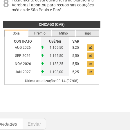
Fechamento desta quinta-feira na plataforma
Agrobrazil apontou para recuos nas cotações
médias de São Paulo e Pará
CHICAGO (CME)
Soja
Prêmio
Milho
Trigo
CONTRATO
US$/bu
VAR
AUG 2026
1.165,50
8,25
SEP 2026
1.165,50
5,50
NOV 2026
1.183,25
5,50
JAN 2027
1.198,00
5,25
Última atualização: 03:14 (07/08)