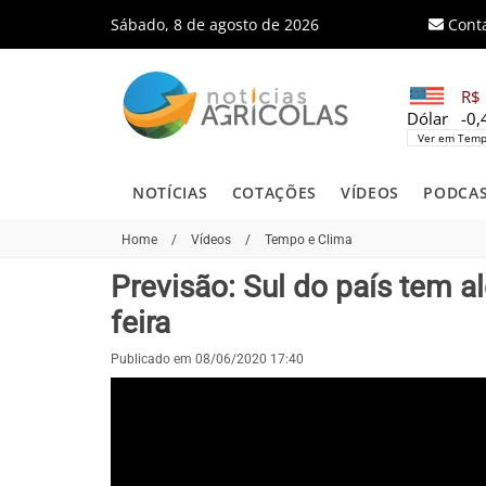
Sábado, 8 de agosto de 2026
Cont
R$ 
Dólar
-0
Ver em Temp
NOTÍCIAS
COTAÇÕES
VÍDEOS
PODCA
Home
/
Vídeos
/
Tempo e Clima
Previsão: Sul do país tem al
feira
Publicado em 08/06/2020 17:40