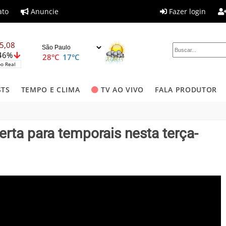
ato
Anuncie
Fazer login
5,08
,46%
28°C
17°C
o Real
STS
TEMPO E CLIMA
TV AO VIVO
FALA PRODUTOR
erta para temporais nesta terça-