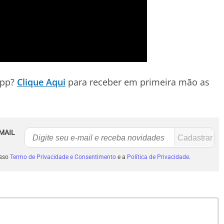
App?
Clique Aqui
para receber em primeira mão as
MAIL
osso
Termo de Privacidade e Consentimento
e a
Política de Privacidade
.