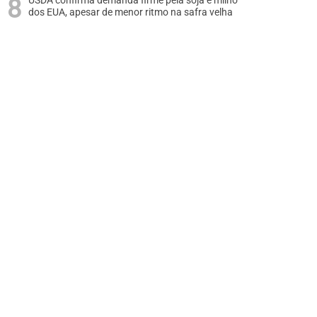
USDA confirma demanda firme pela soja e milho
dos EUA, apesar de menor ritmo na safra velha