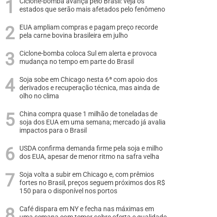
Ciclone-bomba avança pelo Brasil: veja os
estados que serão mais afetados pelo fenômeno
EUA ampliam compras e pagam preço recorde
pela carne bovina brasileira em julho
Ciclone-bomba coloca Sul em alerta e provoca
mudança no tempo em parte do Brasil
Soja sobe em Chicago nesta 6ª com apoio dos
derivados e recuperação técnica, mas ainda de
olho no clima
China compra quase 1 milhão de toneladas de
soja dos EUA em uma semana; mercado já avalia
impactos para o Brasil
USDA confirma demanda firme pela soja e milho
dos EUA, apesar de menor ritmo na safra velha
Soja volta a subir em Chicago e, com prêmios
fortes no Brasil, preços seguem próximos dos R$
150 para o disponível nos portos
Café dispara em NY e fecha nas máximas em