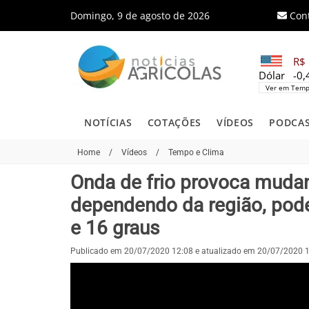
Domingo, 9 de agosto de 2026
Con
R$ 
Dólar
-0
Ver em Temp
NOTÍCIAS
COTAÇÕES
VÍDEOS
PODCA
Home
/
Vídeos
/
Tempo e Clima
Onda de frio provoca mudan
dependendo da região, pode
e 16 graus
Publicado em 20/07/2020 12:08 e atualizado em 20/07/2020 