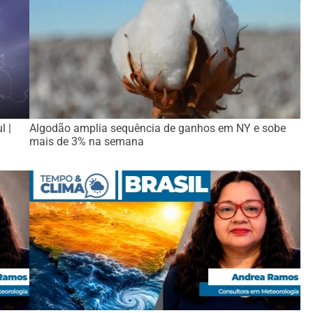
l |
Algodão amplia sequência de ganhos em NY e sobe
mais de 3% na semana