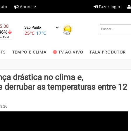
tato
Anuncie
Fazer login
5,08
,46%
25°C
17°C
o Real
STS
TEMPO E CLIMA
TV AO VIVO
FALA PRODUTOR
ça drástica no clima e,
 derrubar as temperaturas entre 12
13:26