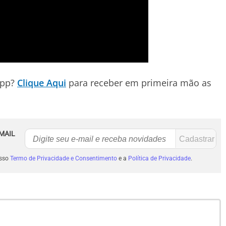
App?
Clique Aqui
para receber em primeira mão as
MAIL
osso
Termo de Privacidade e Consentimento
e a
Política de Privacidade
.