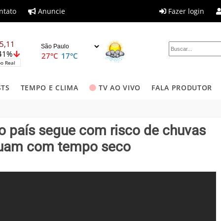
ntato
Anuncie
Fazer login
5,11
,41%
27°C
17°C
o Real
STS
TEMPO E CLIMA
TV AO VIVO
FALA PRODUTOR
o país segue com risco de chuvas
inuam com tempo seco