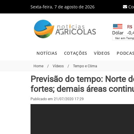
Sexta-feira, 7 de agosto de 2026
Co
R$ 
Dólar
-0
Ver em Temp
NOTÍCIAS
COTAÇÕES
VÍDEOS
PODCA
Home
/
Vídeos
/
Tempo e Clima
Previsão do tempo: Norte d
fortes; demais áreas cont
Publicado em 21/07/2020 17:29