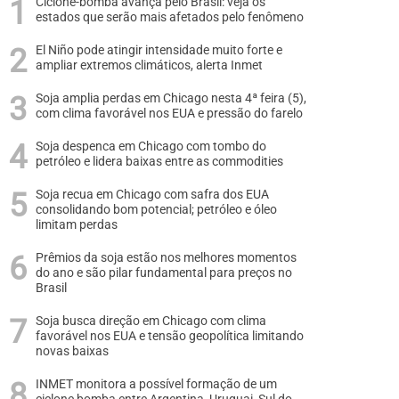
Ciclone-bomba avança pelo Brasil: veja os
estados que serão mais afetados pelo fenômeno
El Niño pode atingir intensidade muito forte e
ampliar extremos climáticos, alerta Inmet
Soja amplia perdas em Chicago nesta 4ª feira (5),
com clima favorável nos EUA e pressão do farelo
Soja despenca em Chicago com tombo do
petróleo e lidera baixas entre as commodities
Soja recua em Chicago com safra dos EUA
consolidando bom potencial; petróleo e óleo
limitam perdas
Prêmios da soja estão nos melhores momentos
do ano e são pilar fundamental para preços no
Brasil
Soja busca direção em Chicago com clima
favorável nos EUA e tensão geopolítica limitando
novas baixas
INMET monitora a possível formação de um