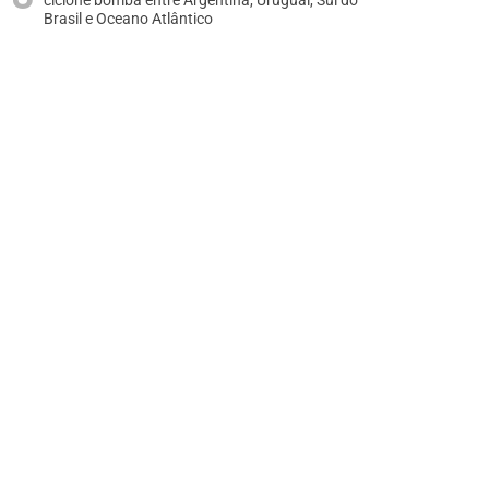
ciclone bomba entre Argentina, Uruguai, Sul do
Brasil e Oceano Atlântico