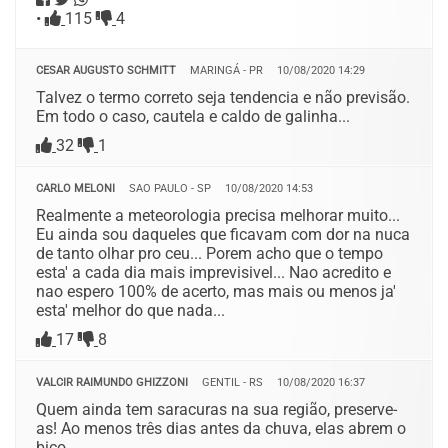
•
115
4
CESAR AUGUSTO SCHMITT
MARINGÁ - PR
10/08/2020 14:29
Talvez o termo correto seja tendencia e não previsão.
Em todo o caso, cautela e caldo de galinha...
32
1
CARLO MELONI
SAO PAULO - SP
10/08/2020 14:53
Realmente a meteorologia precisa melhorar muito...
Eu ainda sou daqueles que ficavam com dor na nuca
de tanto olhar pro ceu... Porem acho que o tempo
esta' a cada dia mais imprevisivel... Nao acredito e
nao espero 100% de acerto, mas mais ou menos ja'
esta' melhor do que nada...
17
8
VALCIR RAIMUNDO GHIZZONI
GENTIL - RS
10/08/2020 16:37
Quem ainda tem saracuras na sua região, preserve-
as! Ao menos três dias antes da chuva, elas abrem o
bico.