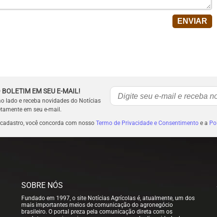
 BOLETIM EM SEU E-MAIL!
ao lado e receba novidades do Notícias
etamente em seu e-mail.
 cadastro, você concorda com nosso
Termo de Privacidade e Consentimento
e a
Pol
SOBRE NÓS
Fundado em 1997, o site Notícias Agrícolas é, atualmente, um dos
mais importantes meios de comunicação do agronegócio
brasileiro. O portal preza pela comunicação direta com os