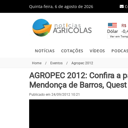
Quinta-feira, 6 de agosto de 2026
C
R$ 
Dólar
-0
Ver em Temp
NOTÍCIAS
COTAÇÕES
VÍDEOS
PODCA
Home
/
Eventos
/
Agropec 2012
AGROPEC 2012: Confira a pal
Mendonça de Barros, Quest
Publicado em 24/09/2012 10:21