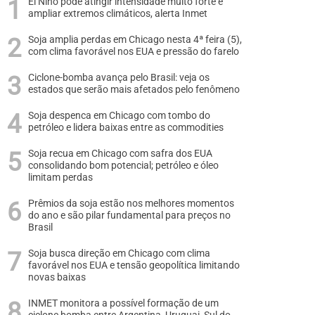
El Niño pode atingir intensidade muito forte e
ampliar extremos climáticos, alerta Inmet
Soja amplia perdas em Chicago nesta 4ª feira (5),
com clima favorável nos EUA e pressão do farelo
Ciclone-bomba avança pelo Brasil: veja os
estados que serão mais afetados pelo fenômeno
Soja despenca em Chicago com tombo do
petróleo e lidera baixas entre as commodities
Soja recua em Chicago com safra dos EUA
consolidando bom potencial; petróleo e óleo
limitam perdas
Prêmios da soja estão nos melhores momentos
do ano e são pilar fundamental para preços no
Brasil
Soja busca direção em Chicago com clima
favorável nos EUA e tensão geopolítica limitando
novas baixas
INMET monitora a possível formação de um