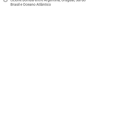
ciclone bomba entre Argentina, Uruguai, Sul do
Brasil e Oceano Atlântico