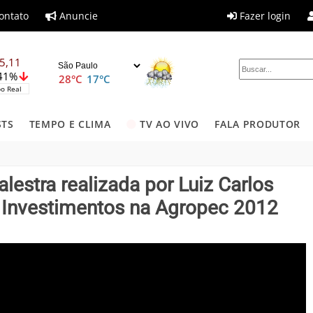
ontato
Anuncie
Fazer login
5,11
,41%
28°C
17°C
o Real
STS
TEMPO E CLIMA
TV AO VIVO
FALA PRODUTOR
estra realizada por Luiz Carlos
 Investimentos na Agropec 2012