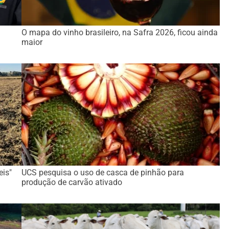
O mapa do vinho brasileiro, na Safra 2026, ficou ainda
maior
eis"
UCS pesquisa o uso de casca de pinhão para
produção de carvão ativado