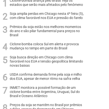
Ciclone-bomba avança pelo Brasil: veja os
estados que serão mais afetados pelo fenômeno
Soja amplia perdas em Chicago nesta 4ª feira (5),
com clima favorável nos EUA e pressão do farelo
Prêmios da soja estão nos melhores momentos
do ano e são pilar fundamental para preços no
Brasil
Ciclone-bomba coloca Sul em alerta e provoca
mudança no tempo em parte do Brasil
Soja busca direção em Chicago com clima
favorável nos EUA e tensão geopolítica limitando
novas baixas
USDA confirma demanda firme pela soja e milho
dos EUA, apesar de menor ritmo na safra velha
INMET monitora a possível formação de um
ciclone bomba entre Argentina, Uruguai, Sul do
Brasil e Oceano Atlântico
Preços da soja se mantêm no Brasil por prêmios