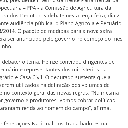
RS), presidente interino da Frente Parlamentar da
pecuária – FPA - a Comissão de Agricultura da
ra dos Deputados debate nesta terça-feira, dia 2,
nte audiência pública, o Plano Agrícola e Pecuário
/2014. O pacote de medidas para a nova safra
erá ser anunciado pelo governo no começo do mês
unho.
 debater o tema, Heinze convidou dirigentes de
ecuário e representantes dos ministérios da
rário e Casa Civil. O deputado sustenta que a
 serem utilizados na definição dos volumes de
 e no contexto geral das novas regras. “Na mesma
r governo e produtores. Vamos cobrar políticas
e garantam renda ao homem do campo”, afirma.
confederações Nacional dos Trabalhadores na