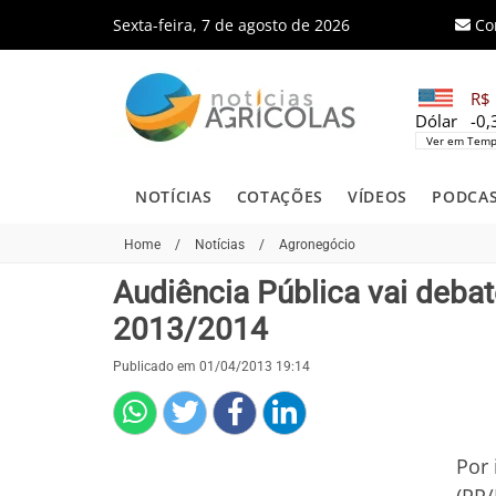
Sexta-feira, 7 de agosto de 2026
Co
R$ 
Dólar
-0
Ver em Temp
NOTÍCIAS
COTAÇÕES
VÍDEOS
PODCA
Home
/
Notícias
/
Agronegócio
Audiência Pública vai debat
2013/2014
Publicado em 01/04/2013 19:14
Por 