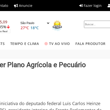
ntato
Anuncie
Fazer login
5,09
,35%
27°C
18°C
o Real
STS
TEMPO E CLIMA
TV AO VIVO
FALA PRODUTOR
er Plano Agrícola e Pecuário
iniciativa do deputado federal Luis Carlos Heinze