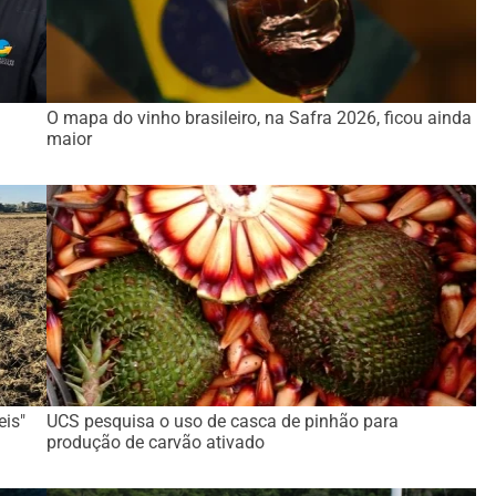
O mapa do vinho brasileiro, na Safra 2026, ficou ainda
maior
eis"
UCS pesquisa o uso de casca de pinhão para
produção de carvão ativado