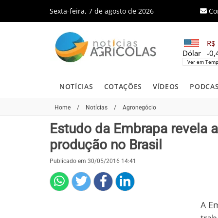
Sexta-feira, 7 de agosto de 2026
Co
R$ 
Dólar
-0
Ver em Temp
NOTÍCIAS
COTAÇÕES
VÍDEOS
PODCA
Home
/
Notícias
/
Agronegócio
Estudo da Embrapa revela a r
produção no Brasil
Publicado em 30/05/2016 14:41
A Em