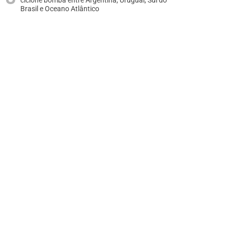
ciclone bomba entre Argentina, Uruguai, Sul do
Brasil e Oceano Atlântico