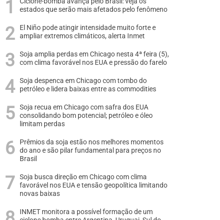
Ciclone-bomba avança pelo Brasil: veja os
estados que serão mais afetados pelo fenômeno
El Niño pode atingir intensidade muito forte e
ampliar extremos climáticos, alerta Inmet
Soja amplia perdas em Chicago nesta 4ª feira (5),
com clima favorável nos EUA e pressão do farelo
Soja despenca em Chicago com tombo do
petróleo e lidera baixas entre as commodities
Soja recua em Chicago com safra dos EUA
consolidando bom potencial; petróleo e óleo
limitam perdas
Prêmios da soja estão nos melhores momentos
do ano e são pilar fundamental para preços no
Brasil
Soja busca direção em Chicago com clima
favorável nos EUA e tensão geopolítica limitando
novas baixas
INMET monitora a possível formação de um