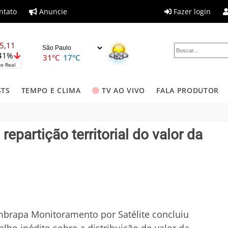
ntato
Anuncie
Fazer login
5,11
,41%
31°C
17°C
o Real
STS
TEMPO E CLIMA
TV AO VIVO
FALA PRODUTOR
epartição territorial do valor da
brapa Monitoramento por Satélite concluiu