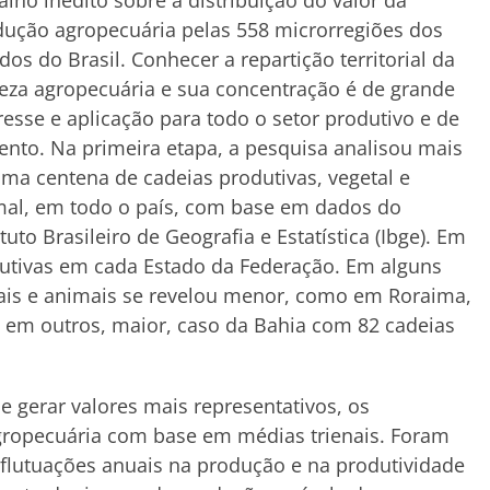
alho inédito sobre a distribuição do valor da
ução agropecuária pelas 558 microrregiões dos
dos do Brasil. Conhecer a repartição territorial da
eza agropecuária e sua concentração é de grande
resse e aplicação para todo o setor produtivo e de
nto. Na primeira etapa, a pesquisa analisou mais
ma centena de cadeias produtivas, vegetal e
mal, em todo o país, com base em dados do
ituto Brasileiro de Geografia e Estatística (Ibge). Em
utivas em cada Estado da Federação. Em alguns
tais e animais se revelou menor, como em Roraima,
, em outros, maior, caso da Bahia com 82 cadeias
 e gerar valores mais representativos, os
gropecuária com base em médias trienais. Foram
 flutuações anuais na produção e na produtividade