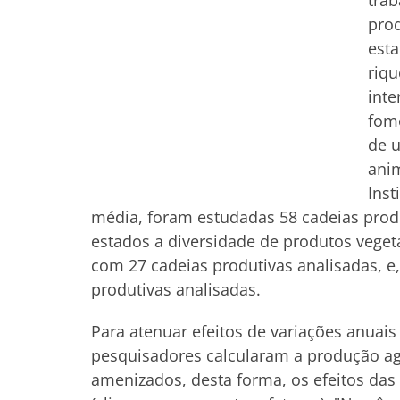
trab
prod
esta
riqu
inte
fome
de u
ani
Inst
média, foram estudadas 58 cadeias prod
estados a diversidade de produtos vege
com 27 cadeias produtivas analisadas, e
produtivas analisadas.
Para atenuar efeitos de variações anuais
pesquisadores calcularam a produção a
amenizados, desta forma, os efeitos das