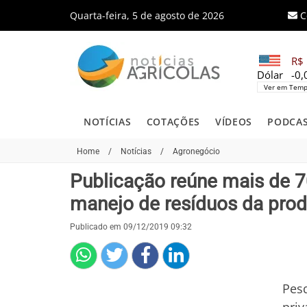
Quarta-feira, 5 de agosto de 2026
C
R$ 
Dólar
-0
Ver em Temp
NOTÍCIAS
COTAÇÕES
VÍDEOS
PODCA
Home
/
Notícias
/
Agronegócio
Publicação reúne mais de 7
manejo de resíduos da pro
Publicado em 09/12/2019 09:32
Pesq