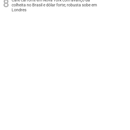
Café cai forte em Nova York com avanço da
colheita no Brasil e dólar forte; robusta sobe em
Londres