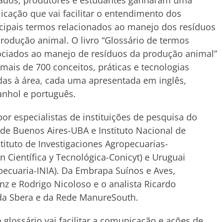
vados, produtores e estudantes ganharam uma
icação que vai facilitar o entendimento dos
cipais termos relacionados ao manejo dos resíduos
rodução animal. O livro “Glossário de termos
ociados ao manejo de resíduos da produção animal”
 mais de 700 conceitos, práticas e tecnologias
das à área, cada uma apresentada em inglês,
nhol e português.
por especialistas de instituições de pesquisa do
 de Buenos Aires-UBA e Instituto Nacional de
stituto de Investigaciones Agropecuarias-
n Científica y Tecnológica-Conicyt) e Uruguai
opecuaria-INIA). Da Embrapa Suínos e Aves,
nz e Rodrigo Nicoloso e o analista Ricardo
i da Sbera e da Rede ManureSouth.
glossário vai facilitar a comunicação e ações de