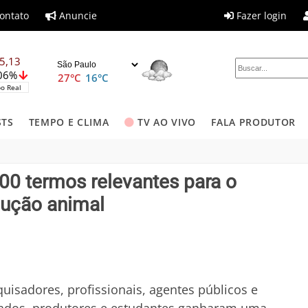
ontato
Anuncie
Fazer login
5,13
,06%
27°C
16°C
o Real
STS
TEMPO E CLIMA
TV AO VIVO
FALA PRODUTOR
00 termos relevantes para o
dução animal
uisadores, profissionais, agentes públicos e