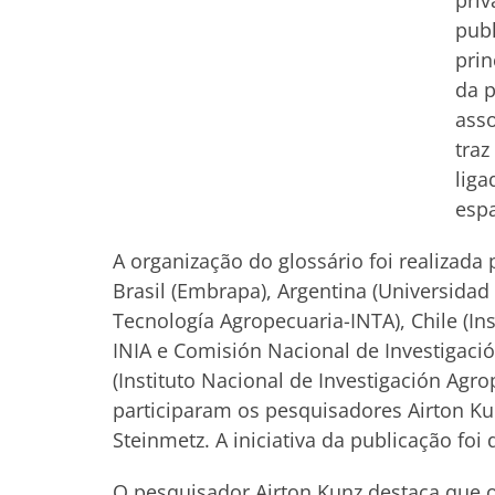
pri
publ
prin
da p
ass
traz
liga
espa
A organização do glossário foi realizada 
Brasil (Embrapa), Argentina (Universidad
Tecnología Agropecuaria-INTA), Chile (In
INIA e Comisión Nacional de Investigació
(Instituto Nacional de Investigación Agr
participaram os pesquisadores Airton Ku
Steinmetz. A iniciativa da publicação fo
O pesquisador Airton Kunz destaca que o 