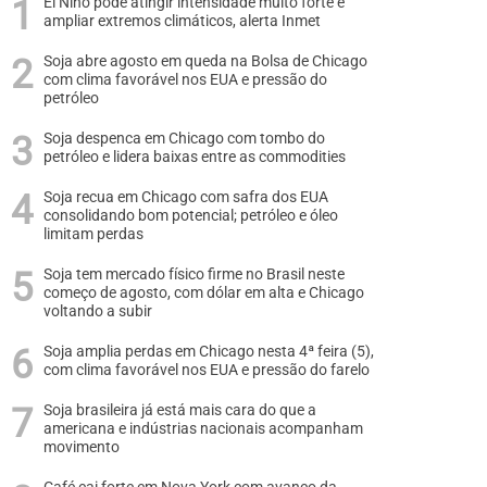
El Niño pode atingir intensidade muito forte e
ampliar extremos climáticos, alerta Inmet
Soja abre agosto em queda na Bolsa de Chicago
com clima favorável nos EUA e pressão do
petróleo
Soja despenca em Chicago com tombo do
petróleo e lidera baixas entre as commodities
Soja recua em Chicago com safra dos EUA
consolidando bom potencial; petróleo e óleo
limitam perdas
Soja tem mercado físico firme no Brasil neste
começo de agosto, com dólar em alta e Chicago
voltando a subir
Soja amplia perdas em Chicago nesta 4ª feira (5),
com clima favorável nos EUA e pressão do farelo
Soja brasileira já está mais cara do que a
americana e indústrias nacionais acompanham
movimento