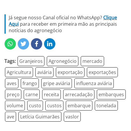
Já segue nosso Canal oficial no WhatsApp?
Clique
Aqui
para receber em primeira mão as principais
notícias do agronegócio
Tags:
Granjeiros
Agronegócio
mercado
Agricultura
aviária
exportação
exportações
aves
frango
gripe aviária
influenza aviária
preço
carne
receita
arrecadação
embarques
volume
custo
custos
embarque
tonelada
ave
Letícia Guimarães
vaslor