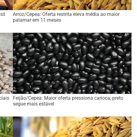
sil
Arroz/Cepea: Oferta restrita eleva média ao maior
patamar em 11 meses
ciais
Feijão/Cepea: Maior oferta pressiona carioca; preto
segue mais estável