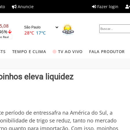
ato
Anuncie
Fazer login
5,08
,46%
28°C
17°C
o Real
STS
TEMPO E CLIMA
TV AO VIVO
FALA PRODUTOR
oinhos eleva liquidez
e período de entressafra na América do Sul, a
onibilidade de trigo se reduz, tanto no mercado
rno quanto para importação. Com isso, moinhos