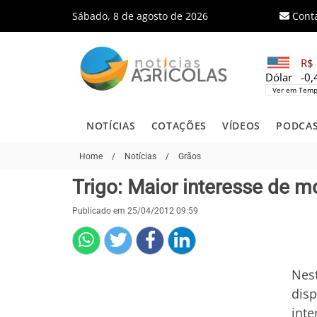
Sábado, 8 de agosto de 2026
Cont
R$ 
Dólar
-0
Ver em Temp
NOTÍCIAS
COTAÇÕES
VÍDEOS
PODCA
Home
/
Notícias
/
Grãos
Trigo: Maior interesse de m
Publicado em 25/04/2012 09:59
Nest
disp
inte