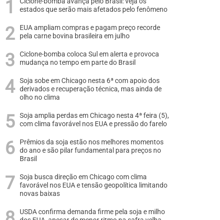
Ciclone-bomba avança pelo Brasil: veja os
estados que serão mais afetados pelo fenômeno
EUA ampliam compras e pagam preço recorde
pela carne bovina brasileira em julho
Ciclone-bomba coloca Sul em alerta e provoca
mudança no tempo em parte do Brasil
Soja sobe em Chicago nesta 6ª com apoio dos
derivados e recuperação técnica, mas ainda de
olho no clima
Soja amplia perdas em Chicago nesta 4ª feira (5),
com clima favorável nos EUA e pressão do farelo
Prêmios da soja estão nos melhores momentos
do ano e são pilar fundamental para preços no
Brasil
Soja busca direção em Chicago com clima
favorável nos EUA e tensão geopolítica limitando
novas baixas
USDA confirma demanda firme pela soja e milho