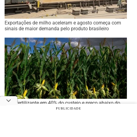
Exportações de milho aceleram e agosto começa com
sinais de maior demanda pelo produto brasileiro
Com fertilizante em 40% do custeio e preço abaixo do
custo total, safrinha de milho exige eficiência
PUBLICIDADE