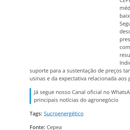
CEPE
médi
baix
Seg
deso
pres
comb
resu
Indi
suporte para a sustentação de preços t
usinas e da expectativa relacionada aos 
Já segue nosso Canal oficial no Whats
principais notícias do agronegócio
Tags:
Sucroenergético
Fonte:
Cepea