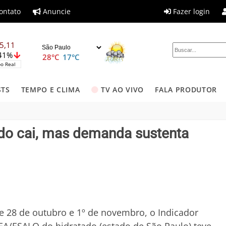
ontato
Anuncie
Fazer login
5,11
,41%
28°C
17°C
o Real
STS
TEMPO E CLIMA
TV AO VIVO
FALA PRODUTOR
tado cai, mas demanda sustenta
e 28 de outubro e 1º de novembro, o Indicador