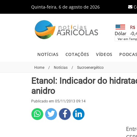
Quinta-feira, 6 de agosto de 2026
C
R$ 
Dólar
-0
Ver em Temp
NOTÍCIAS
COTAÇÕES
VÍDEOS
PODCA
Home
/
Notícias
/
Sucroenergético
Etanol: Indicador do hidra
anidro
Publicado em 05/11/2013 09:14
Entr