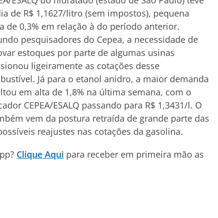
A/ESALQ do hidratado (estado de São Paulo) teve
a de R$ 1,1627/litro (sem impostos), pequena
a de 0,3% em relação à do período anterior.
undo pesquisadores do Cepea, a necessidade de
var estoques por parte de algumas usinas
sionou ligeiramente as cotações desse
ustível. Já para o etanol anidro, a maior demanda
ltou em alta de 1,8% na última semana, com o
cador CEPEA/ESALQ passando para R$ 1,3431/l. O
ambém vem da postura retraída de grande parte das
possíveis reajustes nas cotações da gasolina.
App?
Clique Aqui
para receber em primeira mão as