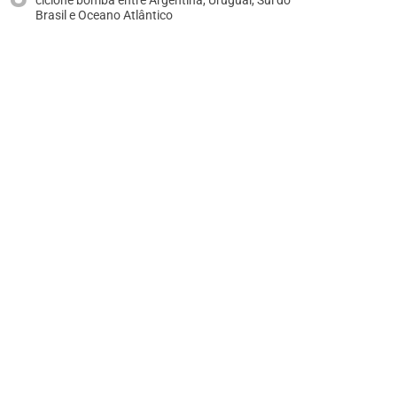
ciclone bomba entre Argentina, Uruguai, Sul do
Brasil e Oceano Atlântico