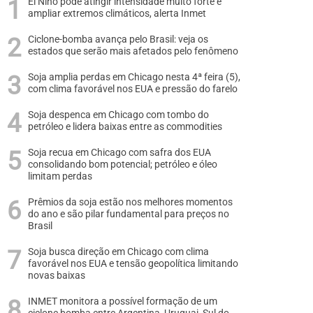
El Niño pode atingir intensidade muito forte e
ampliar extremos climáticos, alerta Inmet
Ciclone-bomba avança pelo Brasil: veja os
estados que serão mais afetados pelo fenômeno
Soja amplia perdas em Chicago nesta 4ª feira (5),
com clima favorável nos EUA e pressão do farelo
Soja despenca em Chicago com tombo do
petróleo e lidera baixas entre as commodities
Soja recua em Chicago com safra dos EUA
consolidando bom potencial; petróleo e óleo
limitam perdas
Prêmios da soja estão nos melhores momentos
do ano e são pilar fundamental para preços no
Brasil
Soja busca direção em Chicago com clima
favorável nos EUA e tensão geopolítica limitando
novas baixas
INMET monitora a possível formação de um