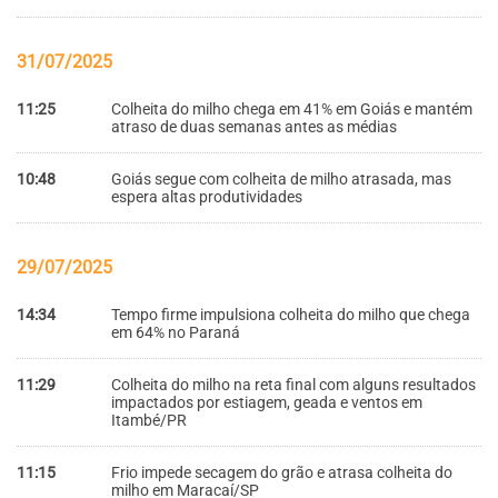
31/07/2025
11:25
Colheita do milho chega em 41% em Goiás e mantém
atraso de duas semanas antes as médias
10:48
Goiás segue com colheita de milho atrasada, mas
espera altas produtividades
29/07/2025
14:34
Tempo firme impulsiona colheita do milho que chega
em 64% no Paraná
11:29
Colheita do milho na reta final com alguns resultados
impactados por estiagem, geada e ventos em
Itambé/PR
11:15
Frio impede secagem do grão e atrasa colheita do
milho em Maracaí/SP