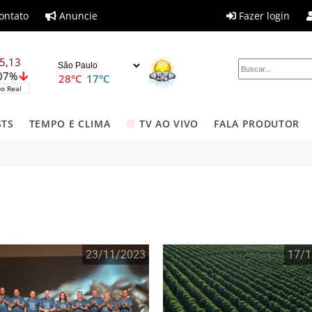
ontato
Anuncie
Fazer login
5,13
,07%
28°C
17°C
o Real
STS
TEMPO E CLIMA
TV AO VIVO
FALA PRODUTOR
23/11/2023
17/1