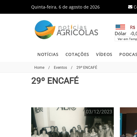
Quinta-feira, 6 de agosto de 2026
C
R$ 
Dólar
-0
Ver em Temp
NOTÍCIAS
COTAÇÕES
VÍDEOS
PODCA
Home
/
Eventos
/
29º ENCAFÉ
29º ENCAFÉ
03/12/2023