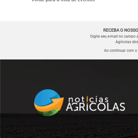
RECEBA O NOSSO
Digite seu e-mail no campo 
Agrícolas dir
Ao continuar com o