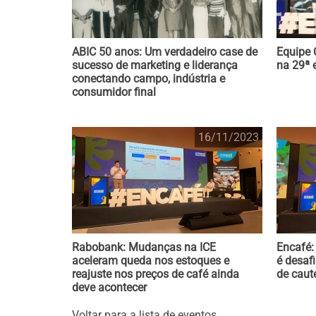
ABIC 50 anos: Um verdadeiro case de
Equipe 
sucesso de marketing e liderança
na 29ª 
conectando campo, indústria e
consumidor final
16/11/2023
Rabobank: Mudanças na ICE
Encafé:
aceleram queda nos estoques e
é desaf
reajuste nos preços de café ainda
de caut
deve acontecer
Voltar para a lista de eventos