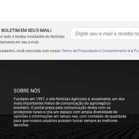
 BOLETIM EM SEU E-MAIL!
ao lado e receba novidades do Notícias
etamente em seu e-mail.
 cadastro, você concorda com nosso
Termo de Privacidade e Consentimento
e a
Pol
SOBRE NÓS
Fundado em 1997, o site Notícias Agrícolas é, atualmente, um dos
mais importantes meios de comunicação do agronegócio
brasileiro. O portal preza pela comunicação direta com os
produtores rurais e cria um espaço com ampla diversidade de
opiniões e informações em tempo real, com conteúdo de qualidade
para que nossos usuários possam tomar sempre as melhores
decisões.