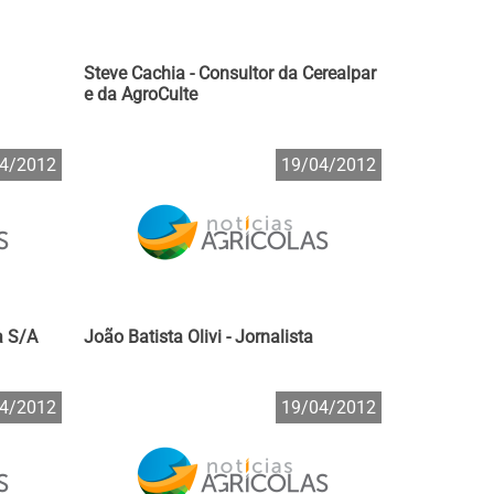
Steve Cachia - Consultor da Cerealpar
e da AgroCulte
4/2012
19/04/2012
a S/A
João Batista Olivi - Jornalista
4/2012
19/04/2012