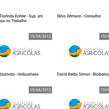
 Florinda Kohler - Sup. em
Nilvo Altmann - Consultor
ça no Trabalho
19/04/2012
19/0
izumoto - Unibusiness
David Beitia Simon - Bioiberic
19/04/2012
19/0