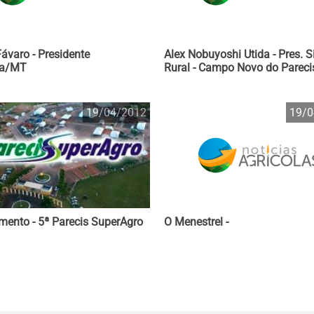
Fávaro - Presidente
Alex Nobuyoshi Utida - Pres. S
ja/MT
Rural - Campo Novo do Parec
19/04/2012
19/0
mento - 5ª Parecis SuperAgro
O Menestrel -