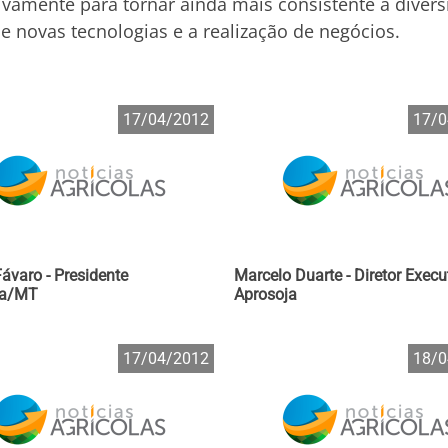
ivamente para tornar ainda mais consistente a divers
 novas tecnologias e a realização de negócios.
17/04/2012
17/0
Fávaro - Presidente
Marcelo Duarte - Diretor Execut
ja/MT
Aprosoja
17/04/2012
18/0