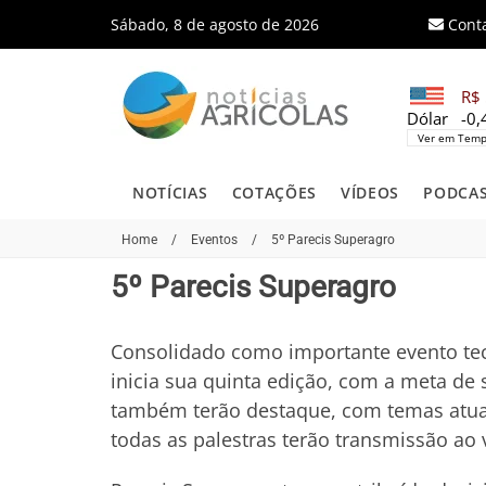
Sábado, 8 de agosto de 2026
Cont
R$ 
Dólar
-0
Ver em Temp
NOTÍCIAS
COTAÇÕES
VÍDEOS
PODCA
Home
/
Eventos
/
5º Parecis Superagro
5º Parecis Superagro
Consolidado como importante evento tec
inicia sua quinta edição, com a meta de
também terão destaque, com temas atuais
todas as palestras terão transmissão ao v