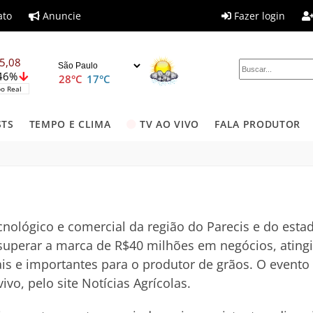
ato
Anuncie
Fazer login
5,08
,46%
28°C
17°C
o Real
STS
TEMPO E CLIMA
TV AO VIVO
FALA PRODUTOR
nológico e comercial da região do Parecis e do esta
 superar a marca de R$40 milhões em negócios, atingi
 e importantes para o produtor de grãos. O evento ac
ivo, pelo site Notícias Agrícolas.