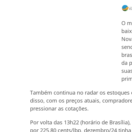
O me
baix
Nova
sen
bras
da p
suas
prim
Também continua no radar os estoques c
disso, com os preços atuais, compradore
pressionar as cotações.
Por volta das 13h22 (horário de Brasília
por 225,80 cents/lbp, dezembro/24 tinha