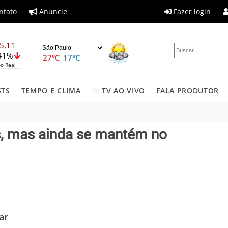
ntato
Anuncie
Fazer login
5,11
,41%
27°C
17°C
o Real
STS
TEMPO E CLIMA
TV AO VIVO
FALA PRODUTOR
s, mas ainda se mantém no
ar