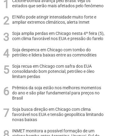
Ciclone-bomba avança pelo Brasil: veja os
estados que serão mais afetados pelo fenômeno
El Niño pode atingir intensidade muito forte e
ampliar extremos climáticos, alerta Inmet
Soja amplia perdas em Chicago nesta 4ª feira (5),
com clima favorável nos EUA e pressão do farelo
Soja despenca em Chicago com tombo do
petróleo e lidera baixas entre as commodities
Soja recua em Chicago com safra dos EUA
consolidando bom potencial; petróleo e óleo
limitam perdas
Prêmios da soja estão nos melhores momentos
do ano e são pilar fundamental para preços no
Brasil
Soja busca direção em Chicago com clima
favorável nos EUA e tensão geopolítica limitando
novas baixas
INMET monitora a possível formação de um