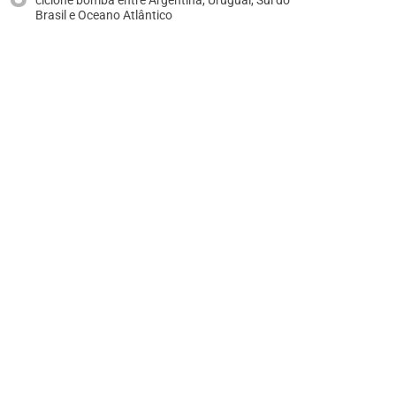
ciclone bomba entre Argentina, Uruguai, Sul do
Brasil e Oceano Atlântico