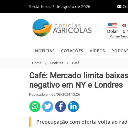
Sexta-feira, 7 de agosto de 2026
Co
R$ 
Dólar
-0
Ver em Temp
NOTÍCIAS
COTAÇÕES
VÍDEOS
PODCA
Home
/
Notícias
/
Café
Café: Mercado limita baixa
negativo em NY e Londres
Publicado em 05/08/2024 13:26
Preocupação com oferta volta ao rad