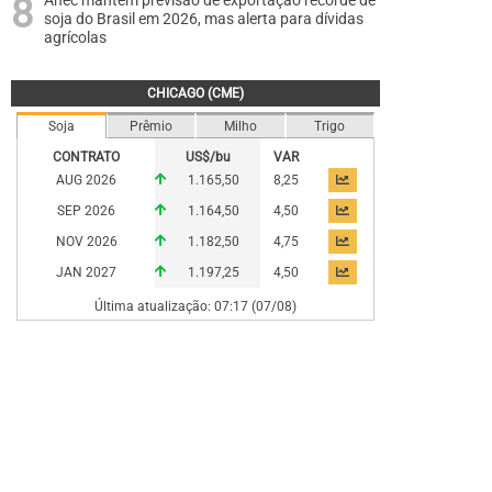
Anec mantém previsão de exportação recorde de
soja do Brasil em 2026, mas alerta para dívidas
agrícolas
CHICAGO (CME)
Soja
Prêmio
Milho
Trigo
CONTRATO
US$/bu
VAR
AUG 2026
1.165,50
8,25
SEP 2026
1.164,50
4,50
NOV 2026
1.182,50
4,75
JAN 2027
1.197,25
4,50
Última atualização: 07:17 (07/08)