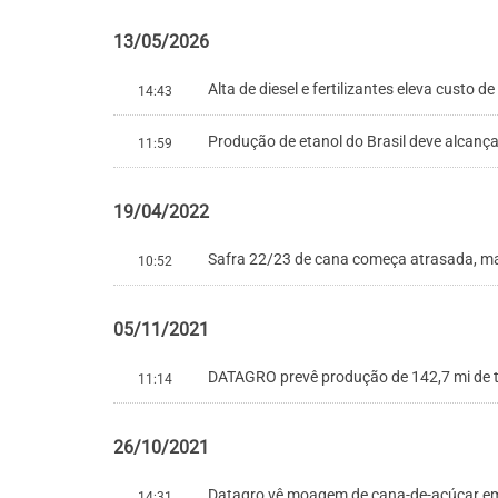
13/05/2026
Alta de diesel e fertilizantes eleva custo
14:43
Produção de etanol do Brasil deve alcançar
11:59
19/04/2022
Safra 22/23 de cana começa atrasada, ma
10:52
05/11/2021
DATAGRO prevê produção de 142,7 mi de t 
11:14
26/10/2021
Datagro vê moagem de cana-de-açúcar em 
14:31