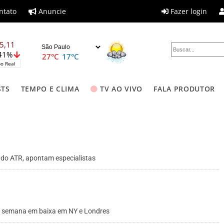
ntato
Anuncie
Fazer login
5,11
,41%
27°C
17°C
o Real
STS
TEMPO E CLIMA
TV AO VIVO
FALA PRODUTOR
r do ATR, apontam especialistas
ra semana em baixa em NY e Londres