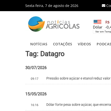
Sexta-feira, 7 de agosto de 2026
Co
R$ 
Dólar
-0
Ver em Temp
NOTÍCIAS
COTAÇÕES
VÍDEOS
PODCA
Tag: Datagro
30/07/2026
Pressão sobre açúcar e etanol reduz valo
09:17
15/05/2026
Dólar forte pesa sobre açúcar, que encer
16:16