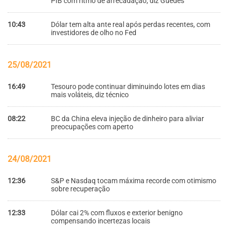
PIB com ritmo de arrecadação, diz Guedes
10:43
Dólar tem alta ante real após perdas recentes, com
investidores de olho no Fed
25/08/2021
16:49
Tesouro pode continuar diminuindo lotes em dias
mais voláteis, diz técnico
08:22
BC da China eleva injeção de dinheiro para aliviar
preocupações com aperto
24/08/2021
12:36
S&P e Nasdaq tocam máxima recorde com otimismo
sobre recuperação
12:33
Dólar cai 2% com fluxos e exterior benigno
compensando incertezas locais