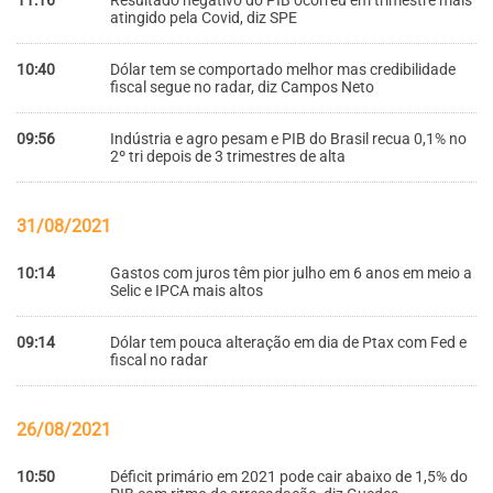
11:16
Resultado negativo do PIB ocorreu em trimestre mais
atingido pela Covid, diz SPE
10:40
Dólar tem se comportado melhor mas credibilidade
fiscal segue no radar, diz Campos Neto
09:56
Indústria e agro pesam e PIB do Brasil recua 0,1% no
2º tri depois de 3 trimestres de alta
31/08/2021
10:14
Gastos com juros têm pior julho em 6 anos em meio a
Selic e IPCA mais altos
09:14
Dólar tem pouca alteração em dia de Ptax com Fed e
fiscal no radar
26/08/2021
10:50
Déficit primário em 2021 pode cair abaixo de 1,5% do