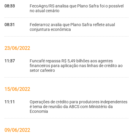
08:33
FecoAgro/RS analisa que Plano Safra foi o possível
no atual cenário
08:31
Federarroz avalia que Plano Safra reflete atual
conjuntura econômica
23/06/2022
11:37
Funcafé repassa R$ 5,49 bilhões aos agentes
financeiros para aplicação nas linhas de crédito ao
setor cafeeiro
15/06/2022
11:11
Operações de crédito para produtores independentes
é tema de reunião da ABCS com Ministério da
Economia
09/06/2022