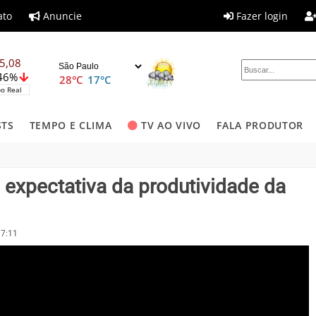
ato
Anuncie
Fazer login
5,08
,46%
28°C
17°C
o Real
STS
TEMPO E CLIMA
TV AO VIVO
FALA PRODUTOR
expectativa da produtividade da
17:11