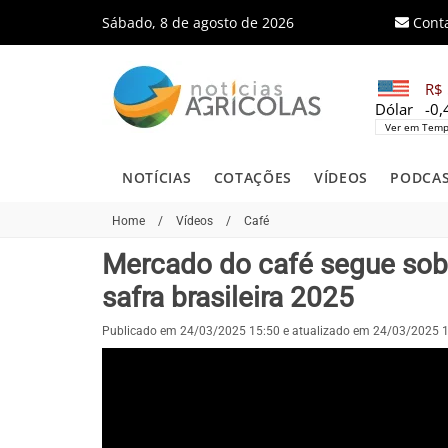
Sábado, 8 de agosto de 2026
Cont
R$ 
Dólar
-0
Ver em Temp
NOTÍCIAS
COTAÇÕES
VÍDEOS
PODCA
Home
/
Vídeos
/
Café
Mercado do café segue sob 
safra brasileira 2025
Publicado em 24/03/2025 15:50 e atualizado em 24/03/2025 