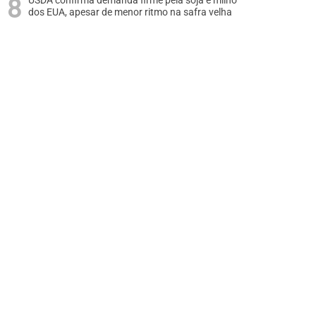
USDA confirma demanda firme pela soja e milho
dos EUA, apesar de menor ritmo na safra velha