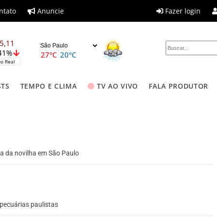
ntato
Anuncie
Fazer login
5,11
,41%
27°C
20°C
o Real
STS
TEMPO E CLIMA
TV AO VIVO
FALA PRODUTOR
ba da novilha em São Paulo
 pecuárias paulistas