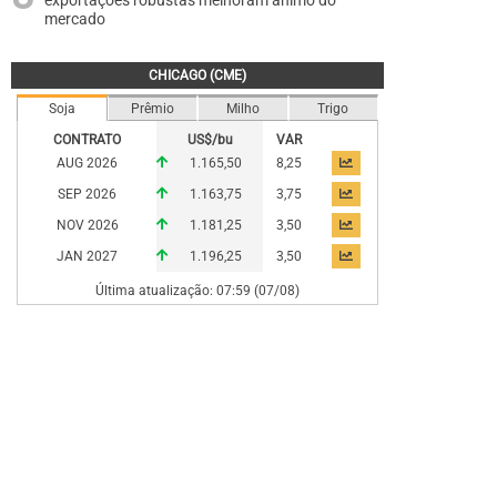
exportações robustas melhoram ânimo do
mercado
CHICAGO (CME)
Soja
Prêmio
Milho
Trigo
CONTRATO
US$/bu
VAR
AUG 2026
1.165,50
8,25
SEP 2026
1.163,75
3,75
NOV 2026
1.181,25
3,50
JAN 2027
1.196,25
3,50
Última atualização: 07:59 (07/08)