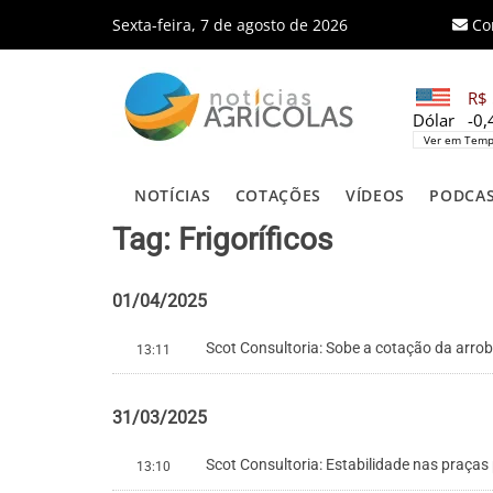
Sexta-feira, 7 de agosto de 2026
Co
R$ 
Dólar
-0
Ver em Temp
NOTÍCIAS
COTAÇÕES
VÍDEOS
PODCA
Tag: Frigoríficos
01/04/2025
Scot Consultoria: Sobe a cotação da arro
13:11
31/03/2025
Scot Consultoria: Estabilidade nas praças
13:10