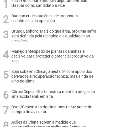
Flávio Bolsonaro anuncia deputado Alfredo
Gaspar como candidato a vice
Durigan critica ausência de propostas
econômicas da oposição
Grupo Labhoro: Mais do que área, próxima safra
será definida pela tecnologia e qualidade das
decisões
Manejo antecipado de plantas daninhas é
decisivo para proteger o potencial produtivo da
soja
Soja sobe em Chicago nesta 6ª com apoio dos
derivados e recuperação técnica, mas ainda de
olho no clima
Citros/Cepea: Oferta restrita mantém preços da
lima ácida tahiti em alta
Ovos/Cepea: Alta dos insumos reduz poder de
compra do avicultor
Ações da China sobem à medida que