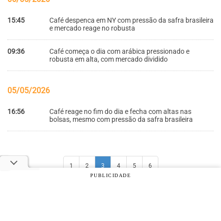
15:45
Café despenca em NY com pressão da safra brasileira
e mercado reage no robusta
09:36
Café começa o dia com arábica pressionado e
robusta em alta, com mercado dividido
05/05/2026
16:56
Café reage no fim do dia e fecha com altas nas
bolsas, mesmo com pressão da safra brasileira
1
2
3
4
5
6
PUBLICIDADE
© 2026 Notícias Agrícolas. Todos os direitos reservados.