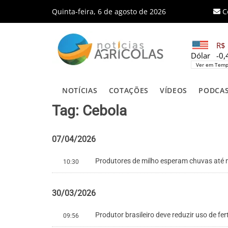
Quinta-feira, 6 de agosto de 2026
C
R$ 
Dólar
-0
Ver em Temp
NOTÍCIAS
COTAÇÕES
VÍDEOS
PODCA
Tag: Cebola
07/04/2026
Produtores de milho esperam chuvas até 
10:30
30/03/2026
Produtor brasileiro deve reduzir uso de fe
09:56