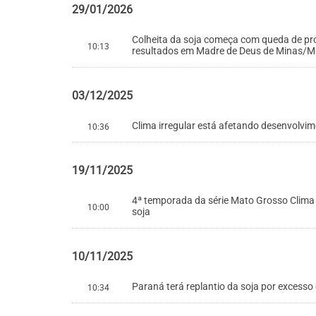
29/01/2026
Colheita da soja começa com queda de p
10:13
resultados em Madre de Deus de Minas/
03/12/2025
Clima irregular está afetando desenvolvi
10:36
19/11/2025
4ª temporada da série Mato Grosso Clima 
10:00
soja
10/11/2025
Paraná terá replantio da soja por excesso
10:34