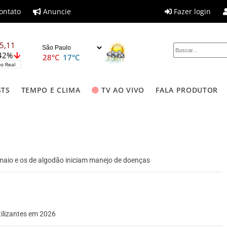
ontato
Anuncie
Fazer login
5,11
,42%
28°C
17°C
o Real
STS
TEMPO E CLIMA
TV AO VIVO
FALA PRODUTOR
maio e os de algodão iniciam manejo de doenças
rtilizantes em 2026