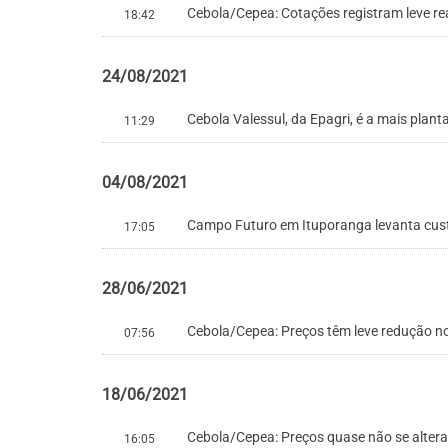
Cebola/Cepea: Cotações registram leve r
18:42
24/08/2021
Cebola Valessul, da Epagri, é a mais plan
11:29
04/08/2021
Campo Futuro em Ituporanga levanta cus
17:05
28/06/2021
Cebola/Cepea: Preços têm leve redução n
07:56
18/06/2021
Cebola/Cepea: Preços quase não se alter
16:05