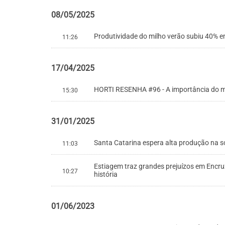
08/05/2025
Produtividade do milho verão subiu 40% 
11:26
17/04/2025
HORTI RESENHA #96 - A importância do mer
15:30
31/01/2025
Santa Catarina espera alta produção na soj
11:03
Estiagem traz grandes prejuízos em Encru
10:27
história
01/06/2023