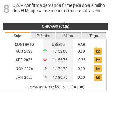
USDA confirma demanda firme pela soja e milho
dos EUA, apesar de menor ritmo na safra velha
CHICAGO (CME)
Soja
Prêmio
Milho
Trigo
CONTRATO
US$/bu
VAR
AUG 2026
1.152,00
0,50
SEP 2026
1.155,75
-0,75
NOV 2026
1.174,75
0,00
JAN 2027
1.189,75
0,00
Última atualização: 12:53 (06/08)