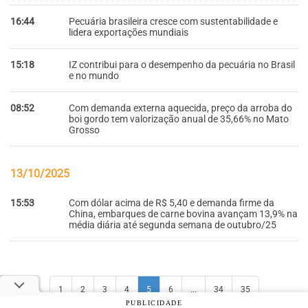
16:44
Pecuária brasileira cresce com sustentabilidade e
lidera exportações mundiais
15:18
IZ contribui para o desempenho da pecuária no Brasil
e no mundo
08:52
Com demanda externa aquecida, preço da arroba do
boi gordo tem valorização anual de 35,66% no Mato
Grosso
13/10/2025
15:53
Com dólar acima de R$ 5,40 e demanda firme da
China, embarques de carne bovina avançam 13,9% na
média diária até segunda semana de outubro/25
1
2
3
4
5
6
...
34
35
PUBLICIDADE