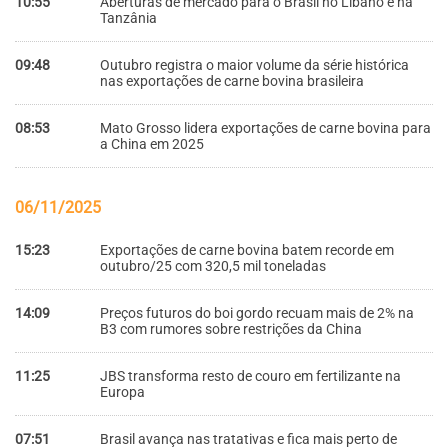
10:55
Aberturas de mercado para o Brasil no Líbano e na
Tanzânia
09:48
Outubro registra o maior volume da série histórica
nas exportações de carne bovina brasileira
08:53
Mato Grosso lidera exportações de carne bovina para
a China em 2025
06/11/2025
15:23
Exportações de carne bovina batem recorde em
outubro/25 com 320,5 mil toneladas
14:09
Preços futuros do boi gordo recuam mais de 2% na
B3 com rumores sobre restrições da China
11:25
JBS transforma resto de couro em fertilizante na
Europa
07:51
Brasil avança nas tratativas e fica mais perto de