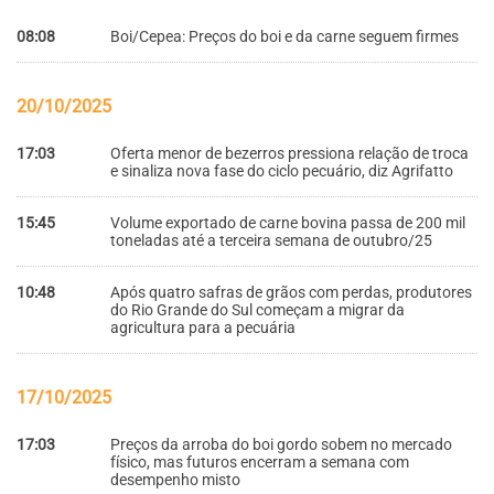
08:08
Boi/Cepea: Preços do boi e da carne seguem firmes
20/10/2025
17:03
Oferta menor de bezerros pressiona relação de troca
e sinaliza nova fase do ciclo pecuário, diz Agrifatto
15:45
Volume exportado de carne bovina passa de 200 mil
toneladas até a terceira semana de outubro/25
10:48
Após quatro safras de grãos com perdas, produtores
do Rio Grande do Sul começam a migrar da
agricultura para a pecuária
17/10/2025
17:03
Preços da arroba do boi gordo sobem no mercado
físico, mas futuros encerram a semana com
desempenho misto