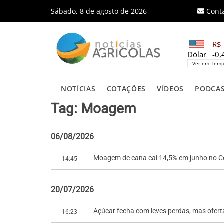
Sábado, 8 de agosto de 2026
Cont
R$ 
Dólar
-0
Ver em Temp
NOTÍCIAS
COTAÇÕES
VÍDEOS
PODCA
Tag: Moagem
06/08/2026
Moagem de cana cai 14,5% em junho no Ce
14:45
20/07/2026
Açúcar fecha com leves perdas, mas ofert
16:23