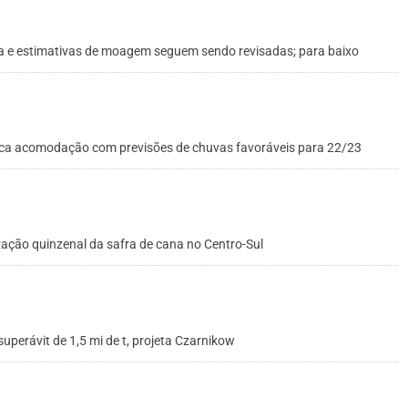
 e estimativas de moagem seguem sendo revisadas; para baixo
sca acomodação com previsões de chuvas favoráveis para 22/23
ização quinzenal da safra de cana no Centro-Sul
uperávit de 1,5 mi de t, projeta Czarnikow