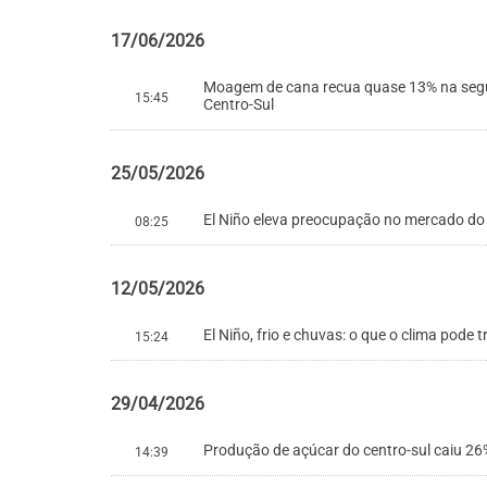
17/06/2026
Moagem de cana recua quase 13% na segu
15:45
Centro-Sul
25/05/2026
El Niño eleva preocupação no mercado do 
08:25
12/05/2026
El Niño, frio e chuvas: o que o clima pode 
15:24
29/04/2026
Produção de açúcar do centro-sul caiu 26%
14:39