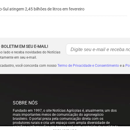
Sul atingem 2,45 bilhões de litros em fevereiro
 BOLETIM EM SEU E-MAIL!
ao lado e receba novidades do Notícias
etamente em seu e-mail.
 cadastro, você concorda com nosso
Termo de Privacidade e Consentimento
e a
Pol
SOBRE NÓS
Fundado em 1997, o site Notícias Agrícolas é, atualmente, um dos
mais importantes meios de comunicação do agronegócio
brasileiro. O portal preza pela comunicação direta com os
produtores rurais e cria um espaço com ampla diversidade de
opiniões e informações em tempo real, com conteúdo de qualidade