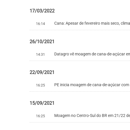
17/03/2022
Cana: Apesar de fevereiro mais seco, cli
16:14
26/10/2021
Datagro vê moagem de cana-de-açúcar em 
14:31
22/09/2021
PE inicia moagem de cana-de-açúcar com 
16:25
15/09/2021
Moagem no Centro-Sul do BR em 21/22 deve
16:25