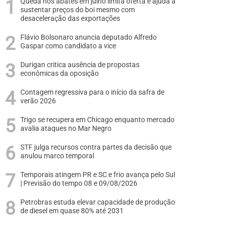
Queda nos abates em julho limita oferta e ajuda a
sustentar preços do boi mesmo com
desaceleração das exportações
Flávio Bolsonaro anuncia deputado Alfredo
Gaspar como candidato a vice
Durigan critica ausência de propostas
econômicas da oposição
Contagem regressiva para o início da safra de
verão 2026
Trigo se recupera em Chicago enquanto mercado
avalia ataques no Mar Negro
STF julga recursos contra partes da decisão que
anulou marco temporal
Temporais atingem PR e SC e frio avança pelo Sul
| Previsão do tempo 08 e 09/08/2026
Petrobras estuda elevar capacidade de produção
de diesel em quase 80% até 2031