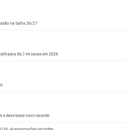
ressão na Safra 26/27
 café para 66,7 mi sacas em 2026
ez
% e deve bater novo recorde
5/26, vê exportações recordes