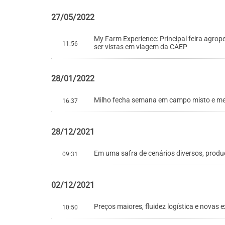
27/05/2022
My Farm Experience: Principal feira agro
11:56
ser vistas em viagem da CAEP
28/01/2022
Milho fecha semana em campo misto e mer
16:37
28/12/2021
Em uma safra de cenários diversos, produç
09:31
02/12/2021
Preços maiores, fluidez logística e novas
10:50