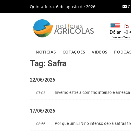
Quinta-feira, 6 de agosto de 2026
C
R$ 
Dólar
-0
Ver em Temp
NOTÍCIAS
COTAÇÕES
VÍDEOS
PODCA
Tag: Safra
22/06/2026
Inverno estreia com frio intenso e ameaça
07:03
17/06/2026
Por que um El Niño intenso deixa safras tr
08:56