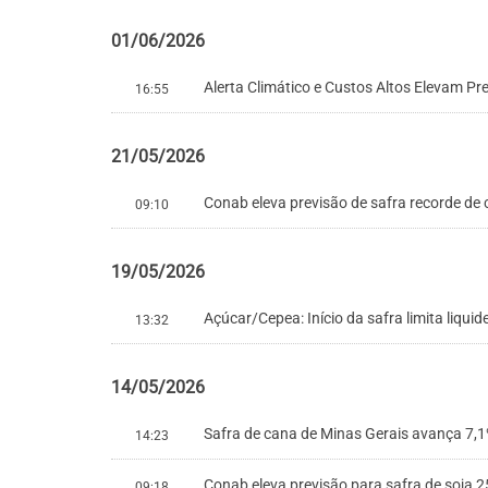
01/06/2026
Alerta Climático e Custos Altos Elevam P
16:55
21/05/2026
Conab eleva previsão de safra recorde de
09:10
19/05/2026
Açúcar/Cepea: Início da safra limita liquid
13:32
14/05/2026
Safra de cana de Minas Gerais avança 7,1
14:23
Conab eleva previsão para safra de soja 2
09:18