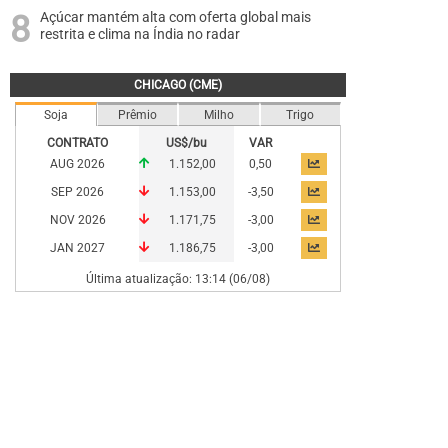
Açúcar mantém alta com oferta global mais
restrita e clima na Índia no radar
CHICAGO (CME)
Soja
Prêmio
Milho
Trigo
CONTRATO
US$/bu
VAR
AUG 2026
1.152,00
0,50
SEP 2026
1.153,00
-3,50
NOV 2026
1.171,75
-3,00
JAN 2027
1.186,75
-3,00
Última atualização: 13:14 (06/08)