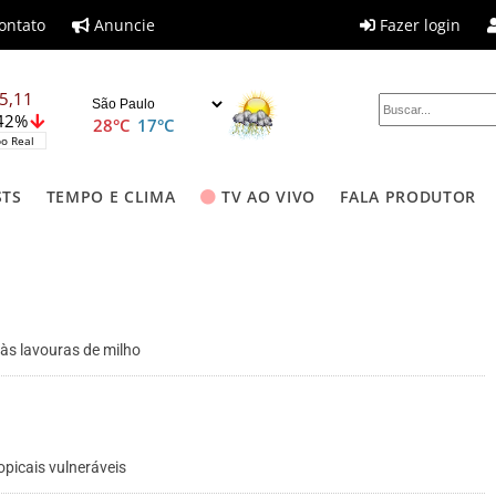
ontato
Anuncie
Fazer login
5,11
,42%
28°C
17°C
o Real
STS
TEMPO E CLIMA
TV AO VIVO
FALA PRODUTOR
 às lavouras de milho
opicais vulneráveis