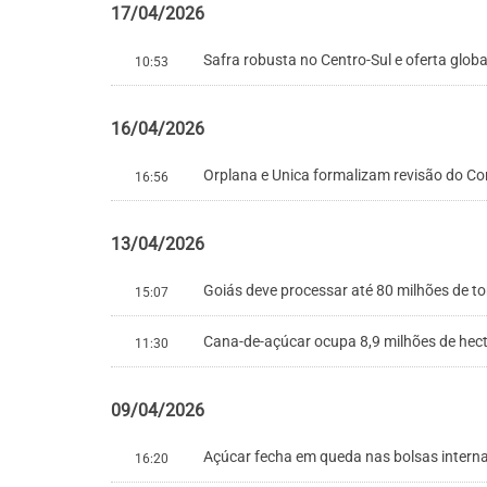
17/04/2026
Safra robusta no Centro-Sul e oferta glo
10:53
16/04/2026
Orplana e Unica formalizam revisão do C
16:56
13/04/2026
Goiás deve processar até 80 milhões de to
15:07
Cana-de-açúcar ocupa 8,9 milhões de hec
11:30
09/04/2026
Açúcar fecha em queda nas bolsas interna
16:20