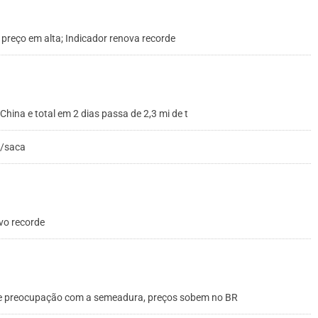
eço em alta; Indicador renova recorde
ina e total em 2 dias passa de 2,3 mi de t
0/saca
vo recorde
s e preocupação com a semeadura, preços sobem no BR