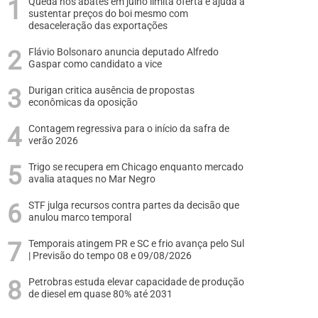
Queda nos abates em julho limita oferta e ajuda a
sustentar preços do boi mesmo com
desaceleração das exportações
Flávio Bolsonaro anuncia deputado Alfredo
Gaspar como candidato a vice
Durigan critica ausência de propostas
econômicas da oposição
Contagem regressiva para o início da safra de
verão 2026
Trigo se recupera em Chicago enquanto mercado
avalia ataques no Mar Negro
STF julga recursos contra partes da decisão que
anulou marco temporal
Temporais atingem PR e SC e frio avança pelo Sul
| Previsão do tempo 08 e 09/08/2026
Petrobras estuda elevar capacidade de produção
de diesel em quase 80% até 2031