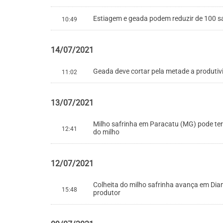
Estiagem e geada podem reduzir de 100 s
10:49
14/07/2021
Geada deve cortar pela metade a produtiv
11:02
13/07/2021
Milho safrinha em Paracatu (MG) pode ter
12:41
do milho
12/07/2021
Colheita do milho safrinha avança em Dia
15:48
produtor