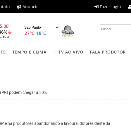
ntato
Anuncie
Fazer login
5,08
,46%
27°C
18°C
o Real
STS
TEMPO E CLIMA
TV AO VIVO
FALA PRODUTOR
 (PR) podem chegar a 50%
SP e há produtores abandonando a lavoura, diz presidente da